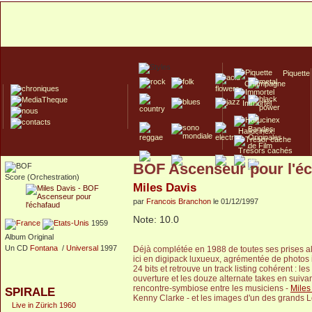
Piquette
Champagne
Immortel
Hallucinex!
Trésors cachés
BOF Ascenseur pour l'é
Culte/Collector
Score (Orchestration)
Miles Davis
par
Francois Branchon
le 01/12/1997
Note: 10.0
1959
Album Original
Un CD
Fontana
/
Universal
1997
Déjà complétée en 1988 de toutes ses prises alt
ici en digipack luxueux, agrémentée de photos i
24 bits et retrouve un track listing cohérent : l
ouverture et les douze alternate takes en suiva
rencontre-symbiose entre les musiciens -
Miles
SPIRALE
Kenny Clarke - et les images d'un des grands L
Live in Zürich 1960