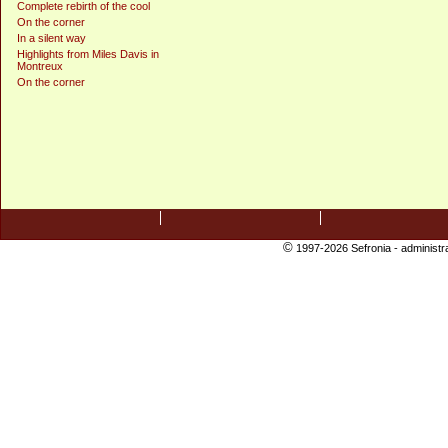
Complete rebirth of the cool
On the corner
In a silent way
Highlights from Miles Davis in
Montreux
On the corner
©
1997-2026 Sefronia -
administr