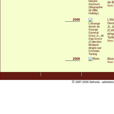
de Bi
Note:
2008
L'ét
Geor
Jr., 
(Col
diri
Tart
Note:
2009
Blue
Note:
©
1997-2026 Sefronia -
administr