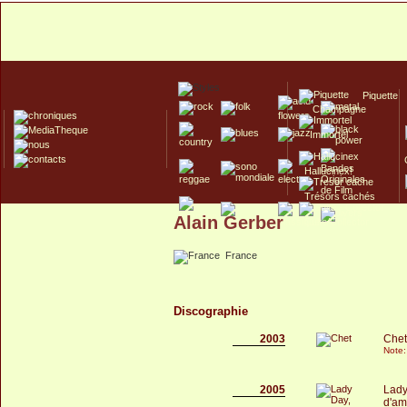
Piquette
Champagne
Immortel
Hallucinex!
Trésors cachés
Alain Gerber
Culte/Collector
France
Discographie
2003
Chet
Note:
2005
Lady
d'am