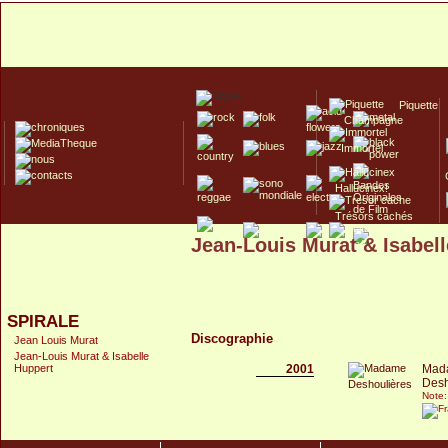
Piquette
Champagne
Immortel
Hallucinex!
Trésors cachés
Jean-Louis Murat & Isabel
Culte/Collector
SPIRALE
Discographie
Jean Louis Murat
Jean-Louis Murat & Isabelle
2001
Mad
Huppert
Desh
Note: