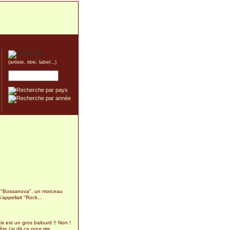
(artiste, titre, label...)
m "Bossanova", un morceau
'appellait "Rock...
is est un gros balourd !! Non !
te j'ai dit ça pour rire...