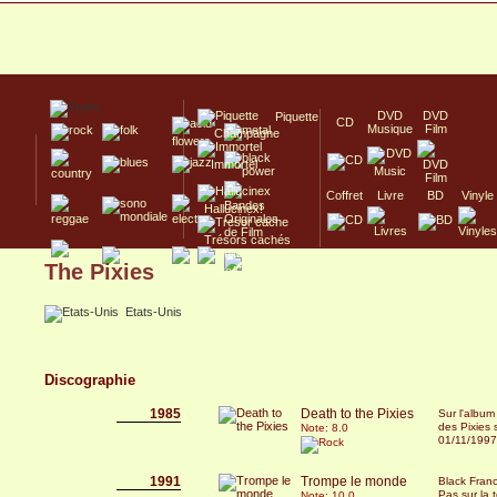
DVD
DVD
Piquette
CD
Musique
Film
Champagne
Immortel
Coffret
Livre
BD
Vinyle
Hallucinex!
Trésors cachés
The Pixies
Culte/Collector
Etats-Unis
Discographie
1985
Death to the Pixies
Sur l'albu
des Pixies s
Note: 8.0
01/11/1997
1991
Trompe le monde
Black Franc
Pas sur la tê
Note: 10.0