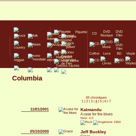
DVD
DVD
Piquette
CD
Musique
Film
Champagne
Immortel
Coffret
Livre
BD
Vinyle
Hallucinex!
Trésors cachés
Culte/Collector
Columbia
65 chroniques
1
|
2
|
3
|
4
|
5
|
6
|
7
11/01/2001
Katmandu
A case for the blues
Note: 4.0
1984
05/10/2000
Jeff Buckley