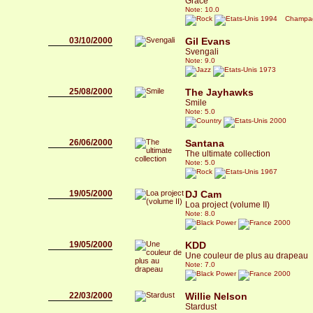
Grace
Note: 10.0
1994
Champ
03/10/2000
Gil Evans
Svengali
Note: 9.0
1973
25/08/2000
The Jayhawks
Smile
Note: 5.0
2000
26/06/2000
Santana
The ultimate collection
Note: 5.0
1967
19/05/2000
DJ Cam
Loa project (volume II)
Note: 8.0
2000
19/05/2000
KDD
Une couleur de plus au drapeau
Note: 7.0
2000
22/03/2000
Willie Nelson
Stardust