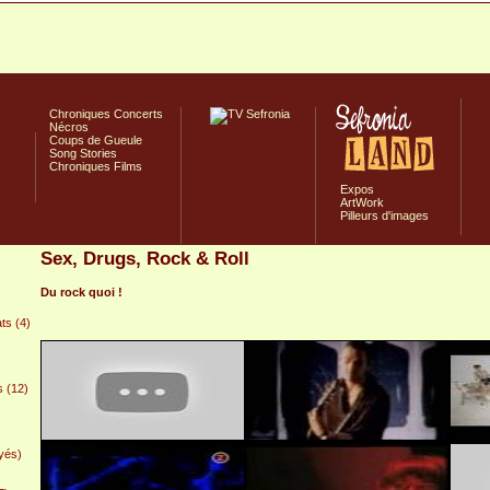
Chroniques Concerts
Nécros
Coups de Gueule
Song Stories
Chroniques Films
Expos
ArtWork
Pilleurs d'images
Sex, Drugs, Rock & Roll
Du rock quoi !
ts (4)
s (12)
yés)