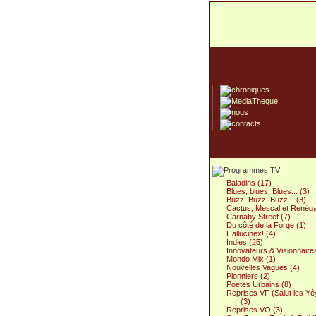
Baladins (17)
Blues, blues, Blues... (3)
Buzz, Buzz, Buzz... (3)
Cactus, Mescal et Renéga
Carnaby Street (7)
Du côté de la Forge (1)
Hallucinex! (4)
Indies (25)
Innovateurs & Visionnaire
Mondo Mix (1)
Nouvelles Vagues (4)
Pionniers (2)
Poètes Urbains (8)
Reprises VF (Salut les Yé
(3)
Reprises VO (3)