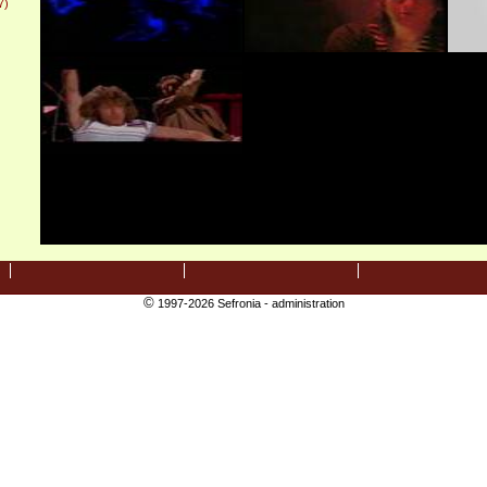
7)
©
1997-2026 Sefronia -
administration