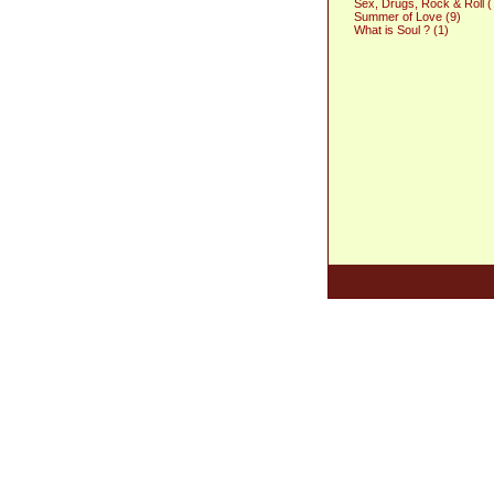
Sex, Drugs, Rock & Roll (
Summer of Love (9)
What is Soul ? (1)