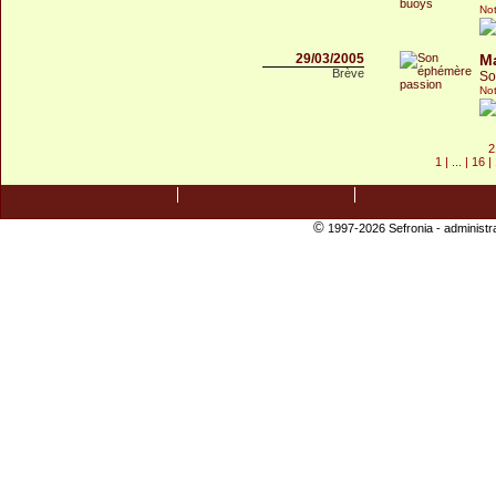
Not
29/03/2005
Ma
Brève
So
Not
2
1
| ... |
16
|
©
1997-2026 Sefronia -
administr