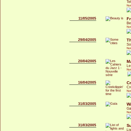
Te
Not
11/05/2005
Fr
Be
Not
29/04/2005
T
So
Not
20/04/2005
M
Le
Not
16/04/2005
Cr
Cre
Not
31/03/2005
W
Ga
Not
31/03/2005
Su
Li