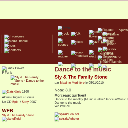
Piquett
Champagne
Immortel
Hallucinex!
Trésors cachés
Dance to the music
Culte/Collector
P Funk
Sly & The Family Stone
par
Maxime Morinière
le 05/11/2010
Note: 8.0
1968
Morceaux qui Tuent
Album Original + Bonus
Dance to the medley (Music is alive/Dance in/Music 
Un CD
Epic
/
Sony
2007
Dance to the music
We love all
WEB
Ecouter
Sly & The Family Stone
Acheter