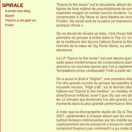
SPIRALE
"Dance to the music" est le deuxième album de S
lignée de funk mâtiné de psychédélisme de son 
A whole new thing
espérées malgré un certain succès d'estime. Cet 
Stand!
comprendre à Sly Stone et Jerry Martini de revoi
There's a riot goin' on
Frustré, Sly serait sorti de la pièce en marmon
Fresh
quelque chose ».
Sly se devait de réussir un tube, c'est chose f
première du groupe à entrer dans le Top 10, l
de la meilleure des façons l'album Dance to the 
l'arrivée de la sœur de Sly, Rose Stone, au sein
danseuse.
Le LP "Dance to the music" est une œuvre que l'
suite quasi ininterrompue de compositions dansa
annonce un nouveau genre que l'on a rapideme
Temptations et les Undisputed Truth à partir de l
On a aussi le droit à "Higher", u
ne première ébau
l'un des grands succès du groupe qui paraîtra 
nouvelle version, "High y'all", sur le dernier 
l'album est "Dance to the medley", un medley d
alive/Dance in/Music lover")
que Sly, par ses ta
de 12 minutes qui deviendra l'un des grands cl
moments dans la plus grande performance fil
À noter que la discographie studio de Sly & T
2007, agrémentée à chaque album par les versi
surtout rendues intéressantes par les inédits qu
copieusement servie puisqu'on y trouve le meille
comprend toujours pas comment il a pu rester da