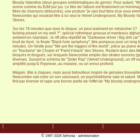
Bloody Valentine (deux groupes emblématiques du genre). Pour autant, "
sonne comme du BJM pur jus. Le titre de l'album est finalement un hommage
titres de chansons détournés), une posture "je sais tout faire et je vous em
Newcombe qui voudrait être à lui seul le Velvet Underground, My Bloody Val
Stones.
Sur les 78 minutes que dure le disque, on peut aisément en retrancher 27 : 
fucking pissed on my well ?", spécial rythmique gnaoua et manteaux afghans 
ambient en islandais ; le riff ultra-répétitif de "Darkwave driver / Big drill c
bruit de fond ; le finale "Black hole symphony", titre pompeux pour un long
minutes. On hésite pour "We are the niggers of the world", pièce au piano do
un "Nocturne" de Chopin et "Paint it black" des Stones. Restent donc des titre
bloqués et drogués, sur lesquels Newcombe empile des strates sonores (gui
diverses. Suivant le schéma de "Sister Ray" (Velvet Underground), un riff ou
amplifié jusqu'à l'hypnose, au malaise, ou un ennui profond.
Mégalo, tête à claques, mais aussi bidouilleur inspiré de géniales trouvaill
Newcombe sait créer un son saisissant, un psychédélisme sale et saturé. 
finit par énerver et sape une bonne partie de l'effet de "My bloody undergro
©
1997-2026 Sefronia -
administration