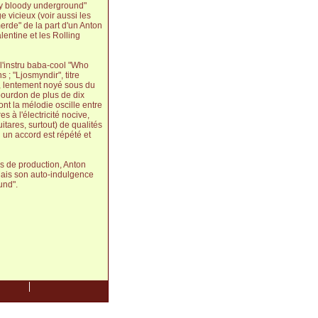
My bloody underground"
 vicieux (voir aussi les
merde" de la part d'un Anton
entine et les Rolling
l'instru baba-cool "Who
; "Ljosmyndir", titre
ar", lentement noyé sous du
 bourdon de plus de dix
nt la mélodie oscille entre
s à l'électricité nocive,
tares, surtout) de qualités
 un accord est répété et
es de production, Anton
Mais son auto-indulgence
und".