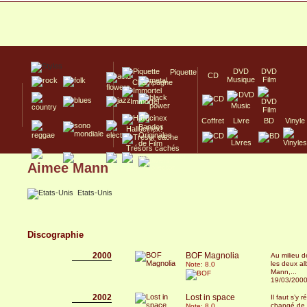
DVD
DVD
Piquette
CD
Musique
Film
Champagne
Immortel
Coffret
Livre
BD
Vinyle
Hallucinex!
Trésors cachés
Aimee Mann
Culte/Collector
Etats-Unis
Discographie
2000
BOF Magnolia
Au milieu d
les deux a
Note: 8.0
Mann,...
19/03/200
2002
Lost in space
Il faut s’y
changé de 
Note: 8.0