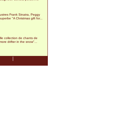
llustres Frank Sinatra, Peggy
uperbe "A Christmas gift for...
7
lle collection de chants de
ore drifter in the snow"...
8