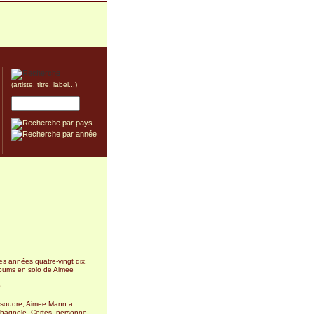
(artiste, titre, label...)
es années quatre-vingt dix,
lbums en solo de Aimee
0
 résoudre, Aimee Mann a
bagnole. Certes, personne