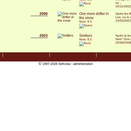
ne...
25/11/2002
2006
One more drifter in
Après les i
Lee, ou le s
the snow
15/03/200
Note: 9.0
2003
Smillers
Après la be
Noël "One m
Note: 8.0
25/08/200
©
1997-2026 Sefronia -
administration