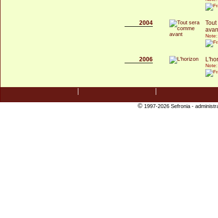
2004
Tout
avan
Note:
2006
L'ho
Note:
©
1997-2026 Sefronia -
administr