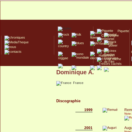
Piquette
Champagne
Immortel
Hallucinex!
Trésors cachés
Dominique A.
Culte/Collector
France
Discographie
1999
Rem
Note:
2001
Augu
Note: