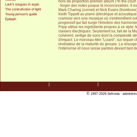
hors de proportion premier album ("In the court of
Lark's tongues in aspic
: forger des notes jusque là inconcevables. Il 
The contruKction of light
Mark Charing (cornet) et Nick Evans (trombone) 
Keith Tippett au piano (électrique et acoustique)
Young person's guide
cramoisi vers une musique où s'entremêlent soli
Epitaph
progressif qui fait surgir l'émotion des harmonie
Fripp utilise les ingrédients propres à ce style,
claviers électriques. Seulement lui, fait de la 
cohérent, vertige de sons dont la complexité stru
d'impact. Le morceau-titre "Lizard", sur lequel 
révélateur de la maturité du groupe. La résurgen
l'intériorise et nous laisse pantois devant tan
©
1997-2026 Sefronia -
administr