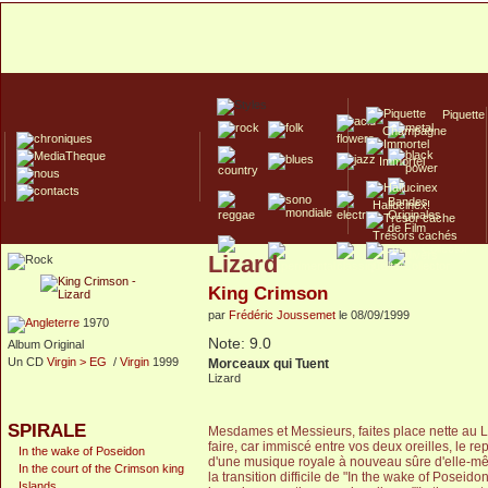
Piquette
Champagne
Immortel
Hallucinex!
Trésors cachés
Lizard
Culte/Collector
King Crimson
par
Frédéric Joussemet
le 08/09/1999
1970
Note: 9.0
Album Original
Un CD
Virgin > EG
/
Virgin
1999
Morceaux qui Tuent
Lizard
SPIRALE
Mesdames et Messieurs, faites place nette au 
faire, car immiscé entre vos deux oreilles, le r
In the wake of Poseidon
d'une musique royale à nouveau sûre d'elle-mê
In the court of the Crimson king
la transition difficile de "In the wake of Posei
Islands