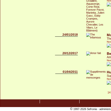
Not
24/01/2018
M
Th
Not
20/12/2017
Be
Amo
Not
01/04/2011
Hu
Su
Not
14
©
1997-2026 Sefronia -
administr