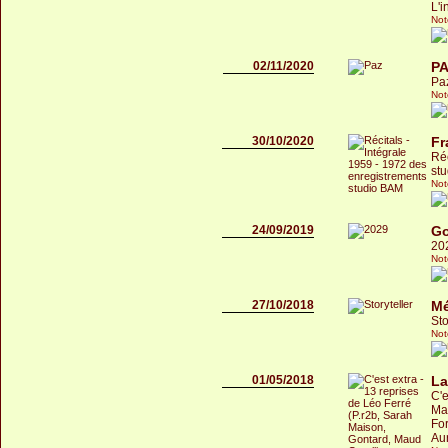
L'i
Not
02/11/2020
PA
Pa
Not
30/10/2020
Fr
Réc
st
Not
24/09/2019
Go
20
Not
27/10/2018
Mé
Sto
Not
01/05/2018
La
C'e
Mai
For
Aur