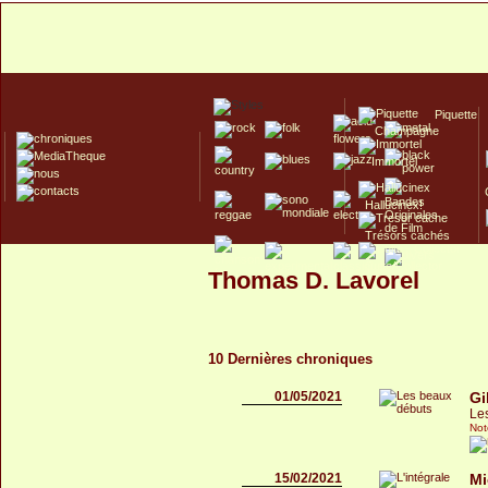
Piquette
Champagne
Immortel
Hallucinex!
Trésors cachés
Culte/Collector
Thomas D. Lavorel
10 Dernières chroniques
01/05/2021
Gi
Le
Not
15/02/2021
Mi