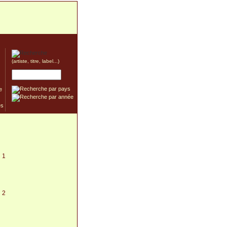
(artiste, titre, label...)
e
 1
 2