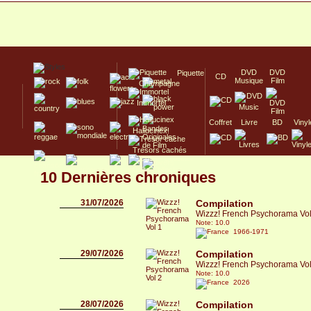
DVD
DVD
Piquette
CD
Musique
Film
Champagne
Immortel
Coffret
Livre
BD
Vinyl
Hallucinex!
Trésors cachés
Culte/Collector
10 Dernières chroniques
31/07/2026
Compilation
Wizzz! French Psychorama Vol
Note: 10.0
1966-1971
29/07/2026
Compilation
Wizzz! French Psychorama Vol
Note: 10.0
2026
28/07/2026
Compilation