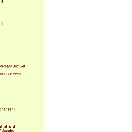
 4
 3
iversary Box Set
ret 3 LP Vinyle
driansen)
llefroid
P. Jacobs