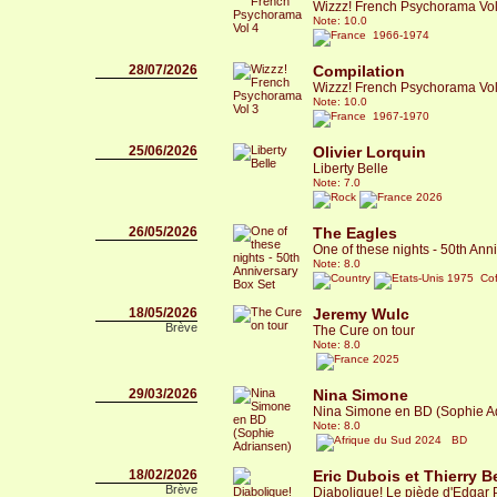
Wizzz! French Psychorama Vol
Note: 10.0
1966-1974
28/07/2026
Compilation
Wizzz! French Psychorama Vol
Note: 10.0
1967-1970
25/06/2026
Olivier Lorquin
Liberty Belle
Note: 7.0
2026
26/05/2026
The Eagles
One of these nights - 50th Ann
Note: 8.0
1975 Coff
18/05/2026
Jeremy Wulc
Brève
The Cure on tour
Note: 8.0
2025
29/03/2026
Nina Simone
Nina Simone en BD (Sophie A
Note: 8.0
2024 BD
18/02/2026
Eric Dubois et Thierry Be
Brève
Diabolique! Le piède d'Edgar 