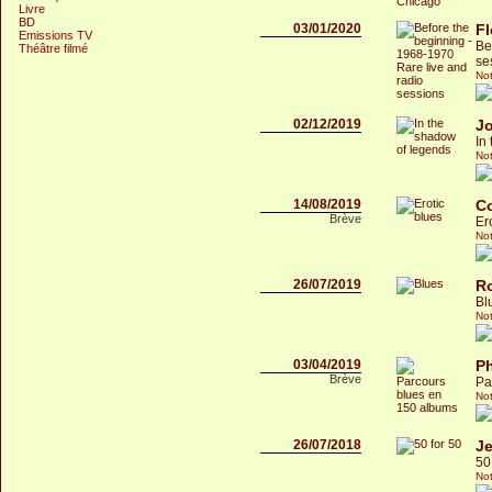
Livre
BD
03/01/2020
F
Emissions TV
Be
Théâtre filmé
se
Not
02/12/2019
Jo
In
Not
14/08/2019
C
Brève
Er
Not
26/07/2019
Ro
Bl
Not
03/04/2019
Ph
Brève
Pa
Not
26/07/2018
Je
50
Not