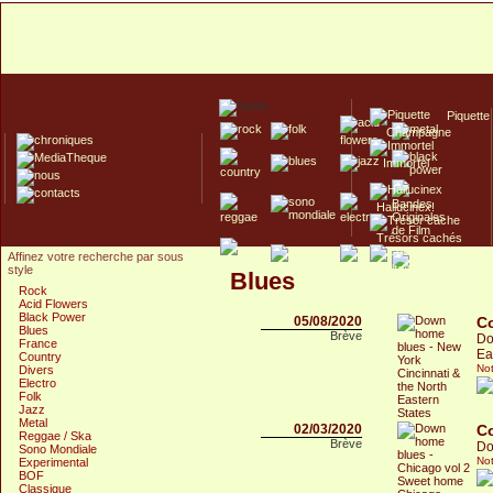
Piquette
Champagne
Immortel
Hallucinex!
Trésors cachés
Affinez votre recherche par sous
Culte/Collector
style
Blues
Rock
Acid Flowers
Black Power
05/08/2020
C
Blues
Brève
Do
France
Ea
Country
Not
Divers
Electro
Folk
Jazz
Metal
02/03/2020
C
Reggae / Ska
Brève
Do
Sono Mondiale
Not
Experimental
BOF
Classique