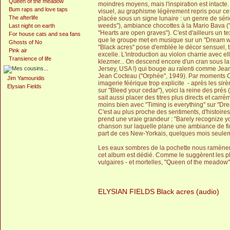
Queen of the meadow
moindres moyens, mais l'inspiration est intacte
Bum raps and love taps
visuel, au graphisme légèrement repris pour ce
The afterlife
placée sous un signe lunaire : un genre de séri
weeds"), ambiance chocottes à la Mario Bava ("F
Last night on earth
"Hearts are open graves"). C'est d'ailleurs un t
For house cats and sea fans
que le groupe met en musique sur un "Dream w
Ghosts of No
"Black acres" pose d'emblée le décor sensuel,
Pink air
excelle. L'introduction au violon charrie avec e
Transience of life
klezmer... On descend encore d'un cran sous 
Jersey, USA !) qui bouge au ralenti comme Jea
Jean Cocteau ("Orphée", 1949). Par moments C
Jim Yamouridis
imagerie féérique trop explicite - après les sir
Elysian Fields
sur "Bleed your cedar"), voici la reine des prés
sait aussi placer des titres plus directs et carr
moins bien avec "Timing is everything" sur "Dr
C'est au plus proche des sentiments, d'histoire
prend une vraie grandeur : "Barely recognize you"
chanson sur laquelle plane une ambiance de fin
part de ces New-Yorkais, quelques mois seulem
Les eaux sombres de la pochette nous ramènent a
cet album est dédié. Comme le suggèrent les pla
vulgaires - et mortelles, "Queen of the meadow
ELYSIAN FIELDS Black acres (audio)