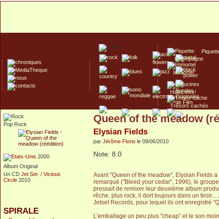
Piquett
Champagne
Immortel
Hallucinex!
Trésors cachés
Queen of the meadow (ré
Culte/Collector
Pop Rock
Elysian Fields
par
Jérôme Florio
le 09/06/2010
Note: 8.0
2000
Album Original
Un CD
Jet Set
/
Vicious
Avant "Queen of the meadow", Elysian Fields a é
Circle
2010
remarqué ("Bleed your cedar", 1996), le groupe
pressait de remixer leur deuxième album produi
rêche, plus rock, il dort toujours dans un tiroir
Jetset Records, pour lequel ils ont enregistré 
SPIRALE
L'emballage un peu plus "cheap" et le son moi